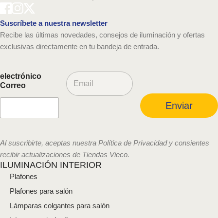
Suscríbete a nuestra newsletter
Recibe las últimas novedades, consejos de iluminación y ofertas
exclusivas directamente en tu bandeja de entrada.
C
electrónico
o
Correo
r
r
Enviar
e
o
e
l
Al suscribirte, aceptas nuestra Política de Privacidad y consientes
e
recibir actualizaciones de Tiendas Vieco.
c
ILUMINACIÓN INTERIOR
t
Plafones
r
ó
Plafones para salón
n
i
Lámparas colgantes para salón
c