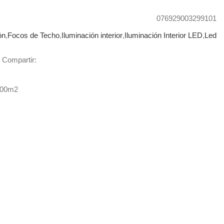
076929003299101
ón
,
Focos de Techo
,
Iluminación interior
,
Iluminación Interior LED
,
Led
Compartir:
400m2