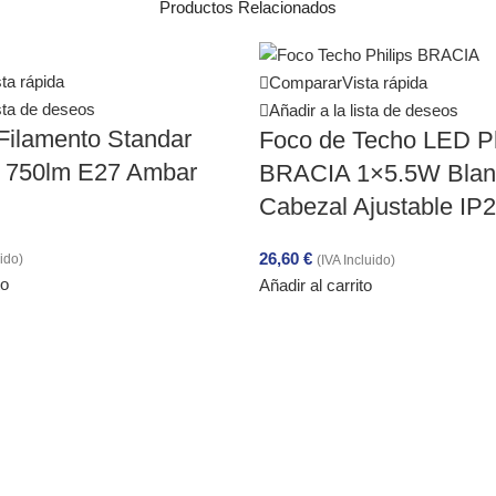
Productos Relacionados
ta rápida
Comparar
Vista rápida
ista de deseos
Añadir a la lista de deseos
Filamento Standar
Foco de Techo LED Ph
 750lm E27 Ambar
BRACIA 1×5.5W Blan
Cabezal Ajustable IP
26,60
€
uido)
(IVA Incluido)
to
Añadir al carrito