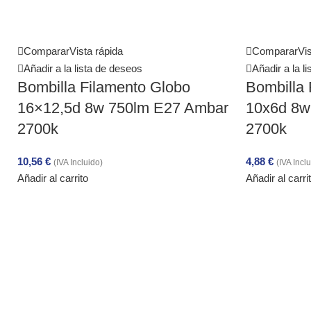
Comparar
Vista rápida
Comparar
Vis
Añadir a la lista de deseos
Añadir a la l
Bombilla Filamento Globo
Bombilla 
16×12,5d 8w 750lm E27 Ambar
10x6d 8w
2700k
2700k
10,56
€
4,88
€
(IVA Incluido)
(IVA Incl
Añadir al carrito
Añadir al carri