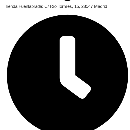
Tienda Fuenlabrada: C/ Río Tormes, 15, 28947 Madrid