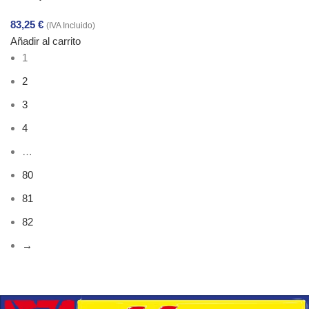
83,25
€
(IVA Incluido)
Añadir al carrito
1
2
3
4
…
80
81
82
→