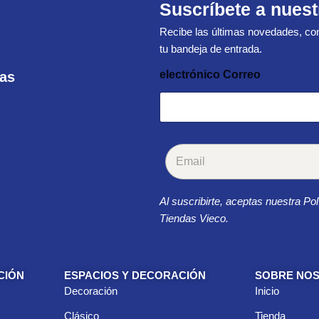
Suscríbete a nuest
Recibe las últimas novedades, con
tu bandeja de entrada.
electrónico Correo
ras
C
o
r
r
Al suscribirte, aceptas nuestra Pol
e
o
Tiendas Vieco.
e
l
e
c
CIÓN
ESPACIOS Y DECORACIÓN
SOBRE NO
t
Decoración
Inicio
r
ó
Clásico
Tienda