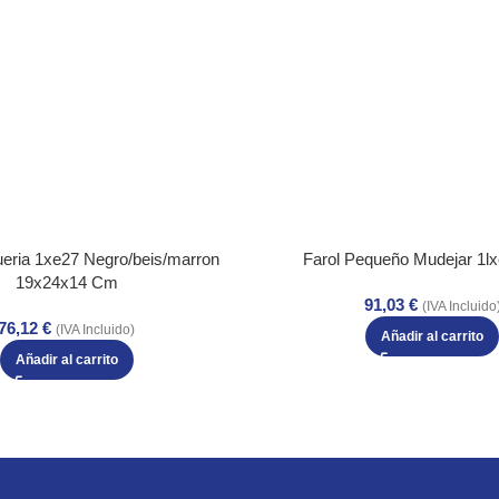
ueria 1xe27 Negro/beis/marron
Farol Pequeño Mudejar 1l
19x24x14 Cm
91,03
€
(IVA Incluido
76,12
€
(IVA Incluido)
Añadir al carrito
Añadir al carrito