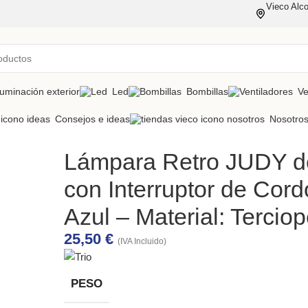
Vieco Alco
luminación exterior
Led
Bombillas
Ve
Consejos e ideas
Nosotro
Lámpara Retro JUDY de
con Interruptor de Cord
Azul – Material: Terciop
25,50
€
(IVA Incluido)
PESO