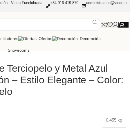
rcón - Vieco Fuenlabrada
+34 916 419 879
administracion@vieco.es
ntiladores
Ofertas
Decoración
s
Showrooms
 Terciopelo y Metal Azul
ón – Estilo Elegante – Color:
elo
0,455 kg