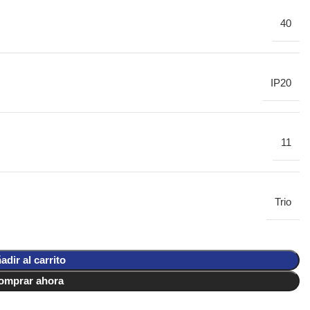
40
IP20
11
Trio
adir al carrito
omprar ahora