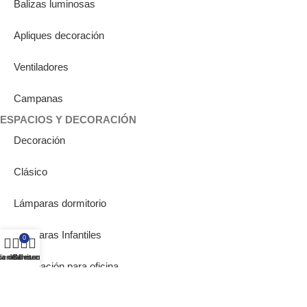
Balizas luminosas
Apliques decoración
Ventiladores
Campanas
ESPACIOS Y DECORACIÓN
Decoración
Clásico
Lámparas dormitorio
Lámparas Infantiles
0
ta de deseos
ienda
Carrito
Mi cuenta
Iluminación para oficina
Iluminación para pasillo