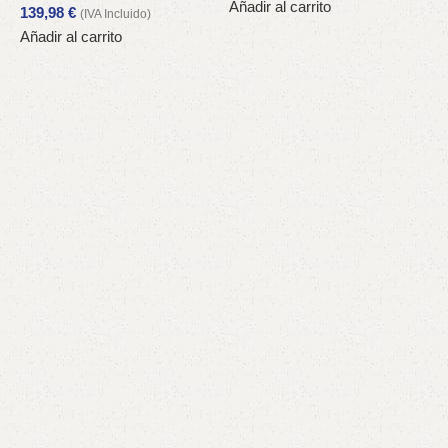
Añadir al carrito
139,98
€
(IVA Incluido)
Añadir al carrito
5
A