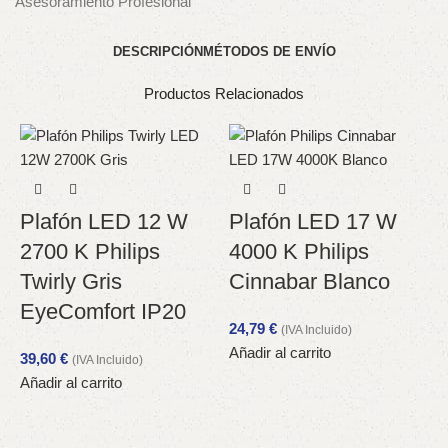
Asesoramiento Profesional
DESCRIPCIÓN
MÉTODOS DE ENVÍO
Productos Relacionados
Plafón LED 12 W
Plafón LED 17 W
2700 K Philips
4000 K Philips
Twirly Gris
Cinnabar Blanco
EyeComfort IP20
24,79
€
(IVA Incluido)
Añadir al carrito
39,60
€
(IVA Incluido)
Añadir al carrito
S