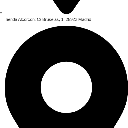
Tienda Alcorcón: C/ Bruselas, 1, 28922 Madrid