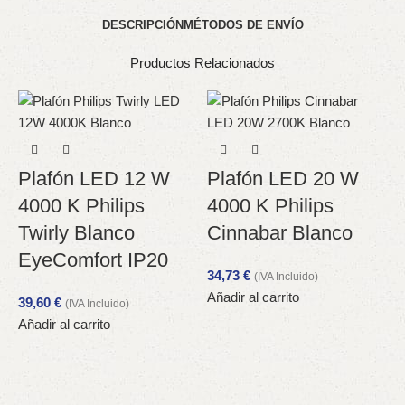
DESCRIPCIÓN
MÉTODOS DE ENVÍO
Productos Relacionados
Plafón LED 12 W
Plafón LED 20 W
4000 K Philips
4000 K Philips
Twirly Blanco
Cinnabar Blanco
EyeComfort IP20
34,73
€
(IVA Incluido)
Añadir al carrito
39,60
€
(IVA Incluido)
Añadir al carrito
8