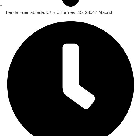
Tienda Fuenlabrada: C/ Río Tormes, 15, 28947 Madrid