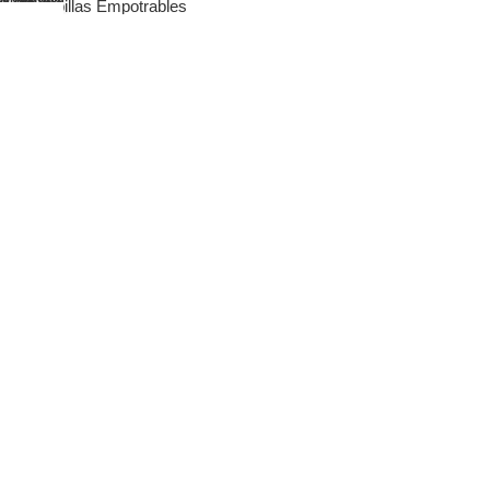
Bombillas Empotrables
SOBRE NOSOTROS
Inicio
Tienda
Nosotros
Showrooms
Blog
Contacto
AYUDA Y LEGAL
Mi cuenta
Devoluciones