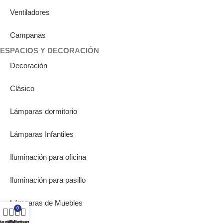
Ventiladores
Campanas
ESPACIOS Y DECORACIÓN
Decoración
Clásico
Lámparas dormitorio
Lámparas Infantiles
Iluminación para oficina
Iluminación para pasillo
Lámparas de Muebles
0
ta de deseos
ienda
Carrito
Mi cuenta