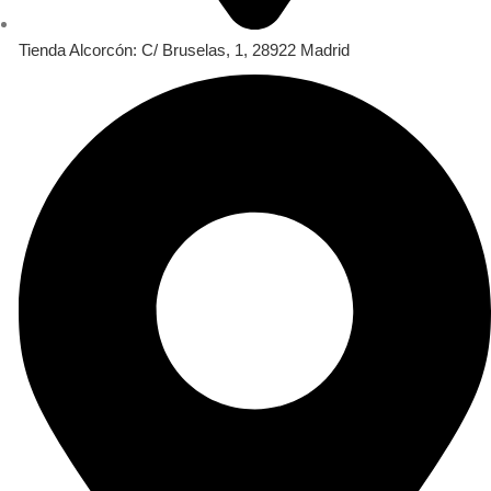
Tienda Alcorcón: C/ Bruselas, 1, 28922 Madrid