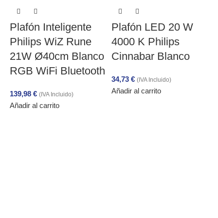
Plafón Inteligente
Plafón LED 20 W
Philips WiZ Rune
4000 K Philips
21W Ø40cm Blanco
Cinnabar Blanco
RGB WiFi Bluetooth
34,73
€
(IVA Incluido)
Añadir al carrito
139,98
€
2
(IVA Incluido)
Añadir al carrito
3
A