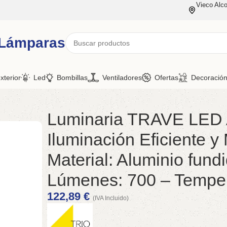
Vieco Alco
 Lámparas
xterior
Led
Bombillas
Ventiladores
Ofertas
Decoració
Luminaria TRAVE LED An
Iluminación Eficiente y
Material: Aluminio fund
Lúmenes: 700 – Temper
122,89
€
(IVA Incluido)