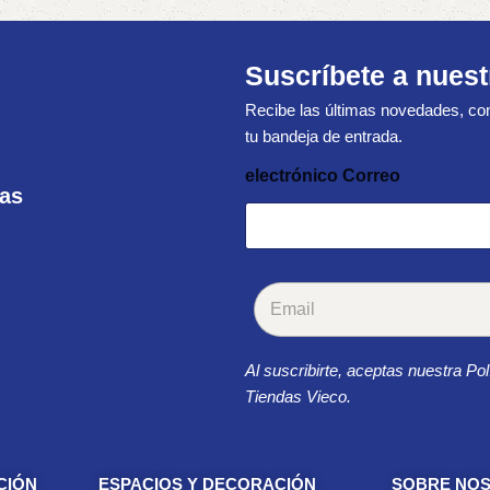
Suscríbete a nuest
Recibe las últimas novedades, con
tu bandeja de entrada.
electrónico Correo
ras
C
o
r
r
Al suscribirte, aceptas nuestra Pol
e
o
Tiendas Vieco.
e
l
e
c
CIÓN
ESPACIOS Y DECORACIÓN
SOBRE NO