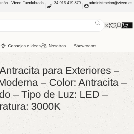
rcón - Vieco Fuenlabrada
+34 916 419 879
administracion@vieco.es
n
Consejos e ideas
Nosotros
Showrooms
tracita para Exteriores –
 Moderna – Color: Antracita –
ido – Tipo de Luz: LED –
atura: 3000K