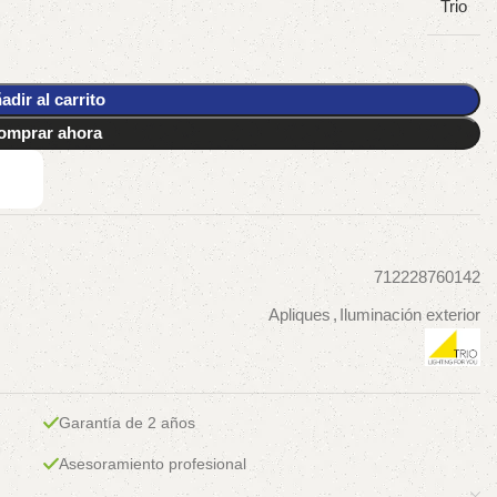
Trio
adir al carrito
omprar ahora
712228760142
Apliques
,
Iluminación exterior
Garantía de 2 años
Asesoramiento profesional