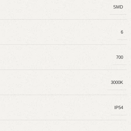
SMD
6
700
3000K
IP54