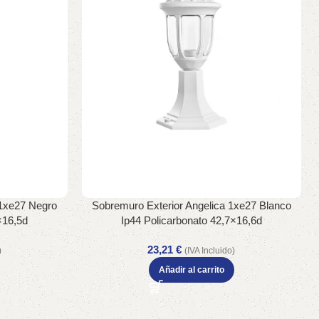
 1xe27 Negro
Sobremuro Exterior Angelica 1xe27 Blanco
×16,5d
Ip44 Policarbonato 42,7×16,6d
23,21
€
)
(IVA Incluido)
Añadir al carrito