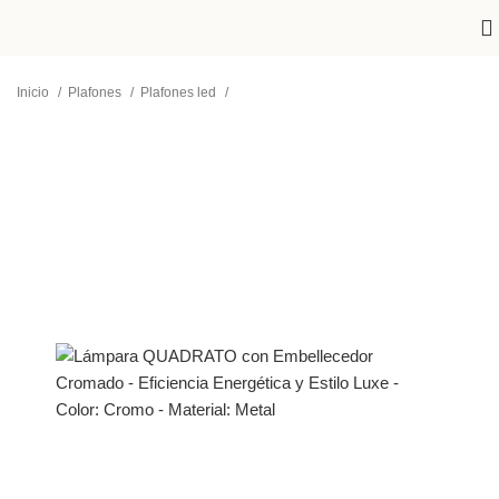
Inicio
Plafones
Plafones led