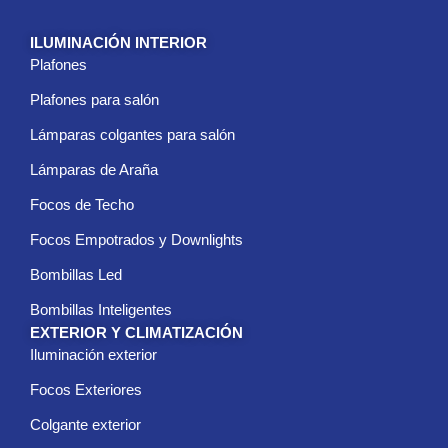
e
c
ILUMINACIÓN INTERIOR
t
Plafones
r
ó
Plafones para salón
n
i
Lámparas colgantes para salón
c
Lámparas de Araña
o
*
Focos de Techo
Focos Empotrados y Downlights
Bombillas Led
Bombillas Inteligentes
EXTERIOR Y CLIMATIZACIÓN
Iluminación exterior
Focos Exteriores
Colgante exterior