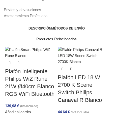
Envíos y devoluciones
Asesoramiento Profesional
DESCRIPCIÓN
MÉTODOS DE ENVÍO
Productos Relacionados
Plafón Inteligente
Plafón LED 18 W
Philips WiZ Rune
2700 K Scene
21W Ø40cm Blanco
Switch Philips
RGB WiFi Bluetooth
Canaval R Blanco
139,98
€
(IVA Incluido)
Añadir al carrito
44,64
€
2
(IVA Incluido)