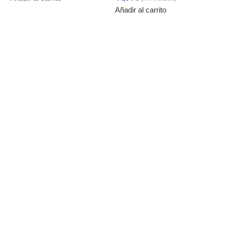
Añadir al carrito
3
A