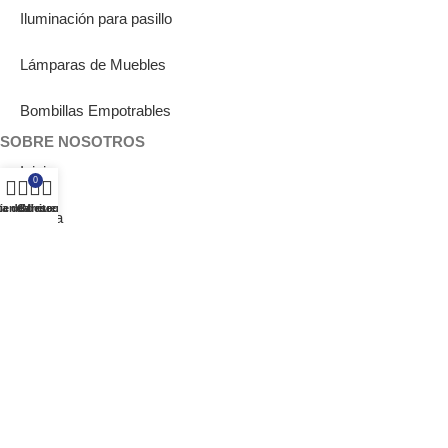
Iluminación para pasillo
Lámparas de Muebles
Bombillas Empotrables
SOBRE NOSOTROS
Inicio
0
ta de deseos
ienda
Carrito
Mi cuenta
Tienda
Nosotros
Showrooms
Blog
Contacto
AYUDA Y LEGAL