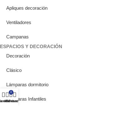
Apliques decoración
Ventiladores
Campanas
ESPACIOS Y DECORACIÓN
Decoración
Clásico
Lámparas dormitorio
0
Lámparas Infantiles
ta de deseos
ienda
Carrito
Mi cuenta
Iluminación para oficina
Iluminación para pasillo