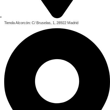
Tienda Alcorcón: C/ Bruselas, 1, 28922 Madrid