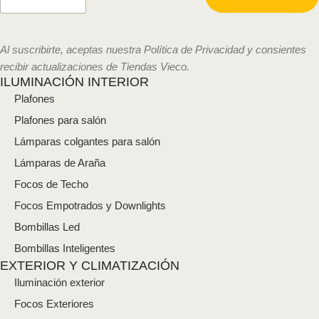
e
o
e
l
Al suscribirte, aceptas nuestra Política de Privacidad y consientes
e
recibir actualizaciones de Tiendas Vieco.
c
ILUMINACIÓN INTERIOR
t
Plafones
r
ó
Plafones para salón
n
i
Lámparas colgantes para salón
c
Lámparas de Araña
o
*
Focos de Techo
Focos Empotrados y Downlights
Bombillas Led
Bombillas Inteligentes
EXTERIOR Y CLIMATIZACIÓN
Iluminación exterior
Focos Exteriores