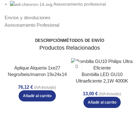
Asesoramiento profesional
Envíos y devoluciones
Asesoramiento Profesional
DESCRIPCIÓN
MÉTODOS DE ENVÍO
Productos Relacionados
Aplique Alqueria 1xe27
Negro/beis/marron 19x24x14
Bombilla LED GU10
Cm
Ultraeficiente 2,1W 4000K
76,12
€
Regulable 375lm Philips
(IVA Incluido)
13,00
€
(IVA Incluido)
Añadir al carrito
Añadir al carrito