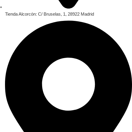
Tienda Alcorcón: C/ Bruselas, 1, 28922 Madrid