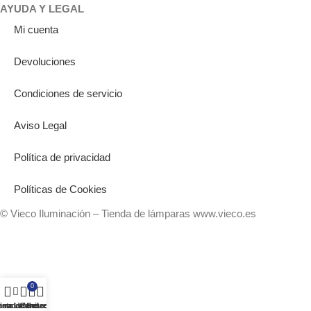
AYUDA Y LEGAL
Mi cuenta
Devoluciones
Condiciones de servicio
Aviso Legal
Política de privacidad
Políticas de Cookies
© Vieco Iluminación – Tienda de lámparas www.vieco.es
0
rra Lateral
ista de deseos
ienda
Carrito
Mi cuenta