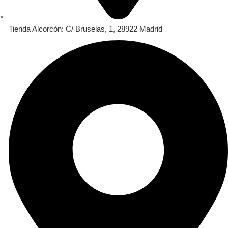
Tienda Alcorcón: C/ Bruselas, 1, 28922 Madrid