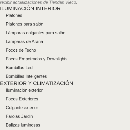
recibir actualizaciones de Tiendas Vieco.
c
ILUMINACIÓN INTERIOR
t
Plafones
r
ó
Plafones para salón
n
i
Lámparas colgantes para salón
c
Lámparas de Araña
o
*
Focos de Techo
Focos Empotrados y Downlights
Bombillas Led
Bombillas Inteligentes
EXTERIOR Y CLIMATIZACIÓN
Iluminación exterior
Focos Exteriores
Colgante exterior
Farolas Jardin
Balizas luminosas