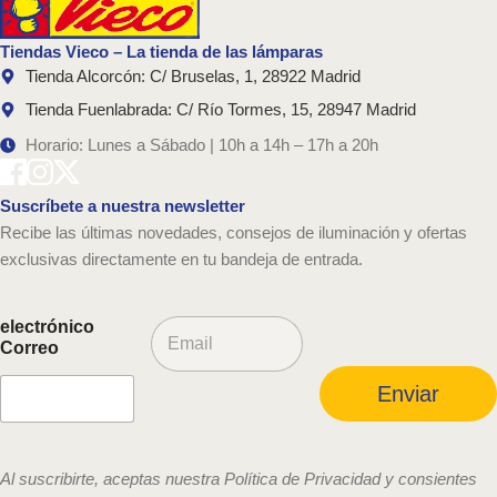
Tiendas Vieco – La tienda de las lámparas
Tienda Alcorcón: C/ Bruselas, 1, 28922 Madrid
Tienda Fuenlabrada: C/ Río Tormes, 15, 28947 Madrid
Horario: Lunes a Sábado | 10h a 14h – 17h a 20h
Suscríbete a nuestra newsletter
Recibe las últimas novedades, consejos de iluminación y ofertas
exclusivas directamente en tu bandeja de entrada.
C
electrónico
o
Correo
r
r
Enviar
e
o
e
l
Al suscribirte, aceptas nuestra Política de Privacidad y consientes
e