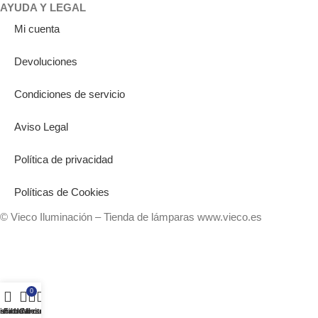
AYUDA Y LEGAL
Mi cuenta
Devoluciones
Condiciones de servicio
Aviso Legal
Política de privacidad
Políticas de Cookies
© Vieco Iluminación – Tienda de lámparas www.vieco.es
0
ista de deseos
ienda
Filtros
Carrito
Mi cuenta