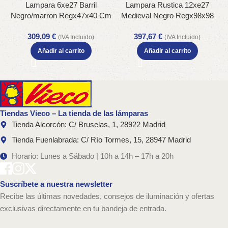
Lampara 6xe27 Barril
Lampara Rustica 12xe27
Negro/marron Regx47x40 Cm
Medieval Negro Regx98x98
5
Cm
309,09
€
397,67
€
(IVA Incluido)
(IVA Incluido)
Añadir al carrito
Añadir al carrito
Tiendas Vieco – La tienda de las lámparas
Tienda Alcorcón: C/ Bruselas, 1, 28922 Madrid
Tienda Fuenlabrada: C/ Río Tormes, 15, 28947 Madrid
Horario: Lunes a Sábado | 10h a 14h – 17h a 20h
Suscríbete a nuestra newsletter
Recibe las últimas novedades, consejos de iluminación y ofertas
exclusivas directamente en tu bandeja de entrada.