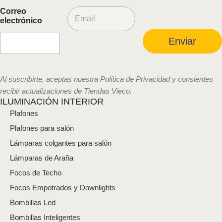
C
Correo
o
electrónico
r
r
Enviar
e
o
e
l
Al suscribirte, aceptas nuestra Política de Privacidad y consientes
e
recibir actualizaciones de Tiendas Vieco.
c
ILUMINACIÓN INTERIOR
t
Plafones
r
ó
Plafones para salón
n
i
Lámparas colgantes para salón
c
Lámparas de Araña
o
*
Focos de Techo
Focos Empotrados y Downlights
Bombillas Led
Bombillas Inteligentes