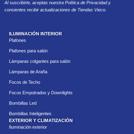
Al suscribirte, aceptas nuestra Política de Privacidad y
e
o
consientes recibir actualizaciones de Tiendas Vieco.
e
l
e
c
ILUMINACIÓN INTERIOR
t
Plafones
r
ó
Plafones para salón
n
i
Lámparas colgantes para salón
c
Lámparas de Araña
o
*
Focos de Techo
Focos Empotrados y Downlights
Bombillas Led
Bombillas Inteligentes
EXTERIOR Y CLIMATIZACIÓN
Iluminación exterior