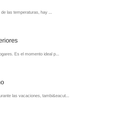
 de las temperaturas, hay ...
eriores
ogares. Es el momento ideal p...
no
urante las vacaciones, tambi&eacut...