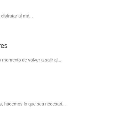
isfrutar al má...
res
momento de volver a salir al...
s, hacemos lo que sea necesari...