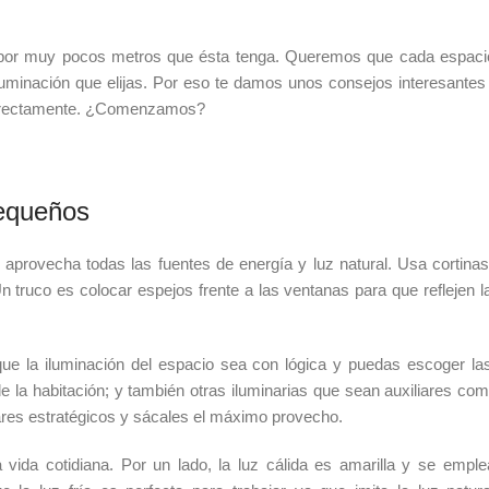
por muy pocos metros que ésta tenga. Queremos que cada espaci
iluminación que elijas. Por eso te damos unos consejos interesante
correctamente. ¿Comenzamos?
pequeños
 aprovecha todas las fuentes de energía y luz natural. Usa cortina
Un truco es colocar espejos frente a las ventanas para que reflejen l
 que la iluminación del espacio sea con lógica y puedas escoger 
e la habitación; y también otras iluminarias que sean auxiliares com
ugares estratégicos y sácales el máximo provecho.
vida cotidiana. Por un lado, la luz cálida es amarilla y se empl