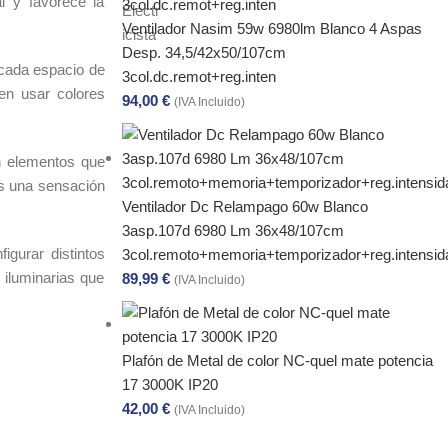
l y favorece la
Ventilador Nasim 59w 6980lm Blanco 4 Aspas
Desp. 34,5/42x50/107cm
 cada espacio de
3col.dc.remot+reg.inten
en usar colores
94,00
€
(IVA Incluido)
n elementos que
ás una sensación
Ventilador Dc Relampago 60w Blanco
3asp.107d 6980 Lm 36x48/107cm
igurar distintos
3col.remoto+memoria+temporizador+reg.intensid
 iluminarias que
89,99
€
(IVA Incluido)
Plafón de Metal de color NC-quel mate potencia
17 3000K IP20
42,00
€
(IVA Incluido)