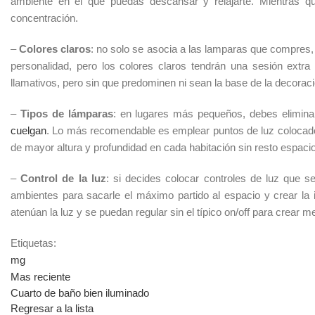
ambiente en el que puedas descansar y relajarte. Mientras que
concentración.
–
Colores claros
: no solo se asocia a las lamparas que compres,
personalidad, pero los colores claros tendrán una sesión ext
llamativos, pero sin que predominen ni sean la base de la decoraci
–
Tipos de lámparas
: en lugares más pequeños, debes elimina
cuelgan
. Lo más recomendable es emplear puntos de luz colocad
de mayor altura y profundidad en cada habitación sin resto espaci
–
Control de la luz
: si decides colocar controles de luz que s
ambientes para sacarle el máximo partido al espacio y crear la 
atenúan la luz y se puedan regular sin el típico on/off para crear 
Etiquetas:
mg
Mas reciente
Cuarto de baño bien iluminado
Regresar a la lista