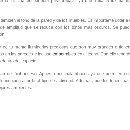
 la luz fría es perfecta para trabajar ya que imita la luz natura
 también al tono de la pared y de los muebles. Es importante dotar a
ra de amplitud que se reduce con los tonos más oscuros. Se pued
ón.
r de tu mente iluminarias preciosas que son muy grandes o tiene
os en las paredes e incluso
empotrables
en el techo. Con ello tendr
o dentro del espacio.
ean de fácil acceso. Apuesta por inalámbricos ya que permiten conf
iluminación acorde al tipo de actividad. Además, puedes tener más
mejores ambientes.