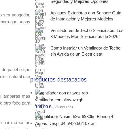
Seguridad y Mejores Opciones
Apliques Exteriores con Sensor: Guía
o sea acogedor,
de Instalación y Mejores Modelos
s para que sepas
Ventiladores de Techo Silenciosos: Los
8 Modelos Más Silenciosos de 2026
Cómo Instalar un Ventilador de Techo
sin Ayuda de un Electricista
s de panel o que
a luz natural que
productos destacados
las lámparas más
ventilador con altavoz rgb
o otro foco para
109,00
€
(IVA Incluido)
ea para crear un