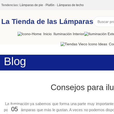
Tendencias:
Lámparas de pie
-
Plafón
-
Lámparas de techo
La Tienda de las Lámparas
Inicio
Iluminación Interior
Co
Blog
Consejos para il
La iluminación ya sabemos que forma una parte muy importante 
05
poner las lámparas que más le gustan. A veces no podemos dispo