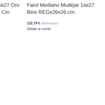
3xe27 Oro
Farol Mediano Mudejar 1xe27
3 Cm
Beis REGx26x26 cm.
122,78
€
(IVA Incluido)
Añadir al carrito