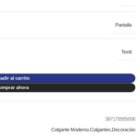
Pantalla
Textil
adir al carrito
omprar ahora
387179995006
Colgante Moderno
,
Colgantes
,
Decoración