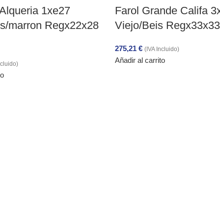
Alqueria 1xe27
Farol Grande Califa 
is/marron Regx22x28
Viejo/Beis Regx33x3
275,21
€
(IVA Incluido)
Añadir al carrito
ncluido)
to