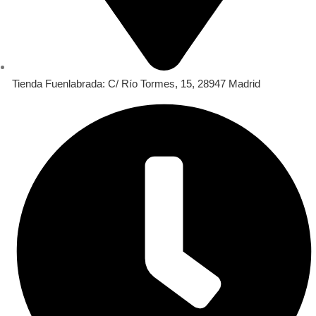
Tienda Fuenlabrada: C/ Río Tormes, 15, 28947 Madrid