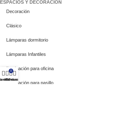
ESPACIOS Y DECORACIÓN
Decoración
Clásico
Lámparas dormitorio
Lámparas Infantiles
Iluminación para oficina
0
ta de deseos
ienda
Carrito
Mi cuenta
Iluminación para pasillo
Lámparas de Muebles
Bombillas Empotrables
SOBRE NOSOTROS
Inicio