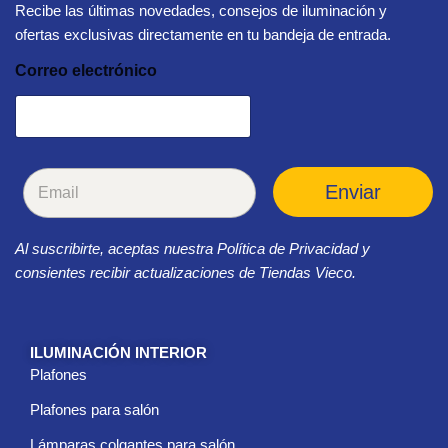
Recibe las últimas novedades, consejos de iluminación y
ofertas exclusivas directamente en tu bandeja de entrada.
Correo electrónico
C
Enviar
o
r
r
Al suscribirte, aceptas nuestra Política de Privacidad y
e
o
consientes recibir actualizaciones de Tiendas Vieco.
e
l
e
c
ILUMINACIÓN INTERIOR
t
Plafones
r
ó
Plafones para salón
n
i
Lámparas colgantes para salón