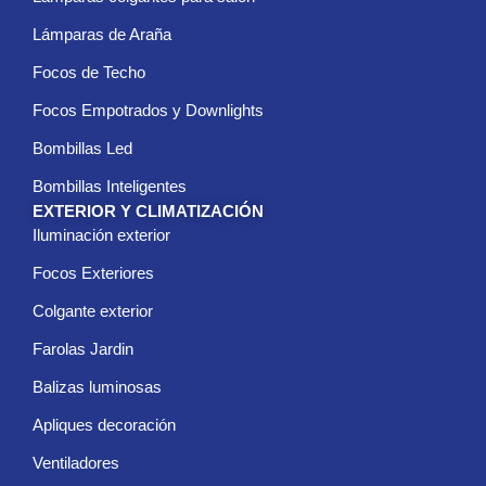
c
Lámparas de Araña
o
*
Focos de Techo
Focos Empotrados y Downlights
Bombillas Led
Bombillas Inteligentes
EXTERIOR Y CLIMATIZACIÓN
Iluminación exterior
Focos Exteriores
Colgante exterior
Farolas Jardin
Balizas luminosas
Apliques decoración
Ventiladores