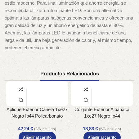
estilo moderno. Para una iluminación que ahorre energía, se
recomienda utilizar un iluminante LED. Son una alternativa
óptima a las lámparas halógenas convencionales y ofrecen una
gran calidad de luz y un ahorro energético de hasta el 80%.
Además, las lámparas LED le ayudan a beneficiarse de una
larga vida útil, una baja generación de calor y, al mismo tiempo,
protegen el medio ambiente.
Productos Relacionados
Aplique Exterior Canela 1xe27
Colgante Exterior Albahaca
Negro Ip44 Policarbonato
1xe27 Negro Ip44
45,2×25,2×34,2 Cm
Policarbonato Regx15x15 Cm
42,24
€
18,83
€
(IVA Incluido)
(IVA Incluido)
Añadir al carrito
Añadir al carrito