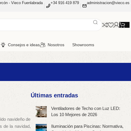
rcón - Vieco Fuenlabrada
+34 916 419 879
administracion@vieco.es
n
Consejos e ideas
Nosotros
Showrooms
Últimas entradas
Ventiladores de Techo con Luz LED:
Los 10 Mejores de 2026
dido navideño de
s de la navidad,
Iluminación para Piscinas: Normativa,