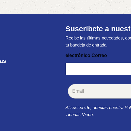
Suscríbete a nuest
Recibe las últimas novedades, con
tu bandeja de entrada.
electrónico Correo
ras
C
o
r
r
Al suscribirte, aceptas nuestra Pol
e
o
Tiendas Vieco.
e
l
e