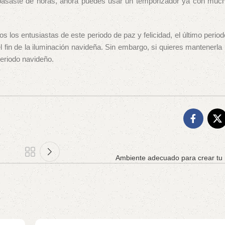
 pasaste de horas, ahora puedes usar un temporizador ya con much
s los entusiastas de este periodo de paz y felicidad, el último perio
el fin de la iluminación navideña. Sin embargo, si quieres mantenerla
periodo navideño.
Ambiente adecuado para crear tu r