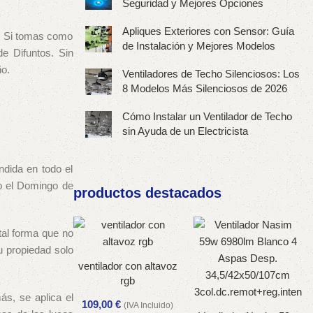
Seguridad y Mejores Opciones
Apliques Exteriores con Sensor: Guía
o. Si tomas como
de Instalación y Mejores Modelos
de Difuntos. Sin
ño.
Ventiladores de Techo Silenciosos: Los
8 Modelos Más Silenciosos de 2026
Cómo Instalar un Ventilador de Techo
sin Ayuda de un Electricista
ndida en todo el
o el Domingo de
productos destacados
tal forma que no
u propiedad solo
ventilador con altavoz
rgb
ás, se aplica el
109,00
€
(IVA Incluido)