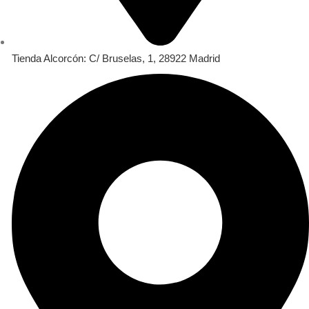
Tienda Alcorcón: C/ Bruselas, 1, 28922 Madrid