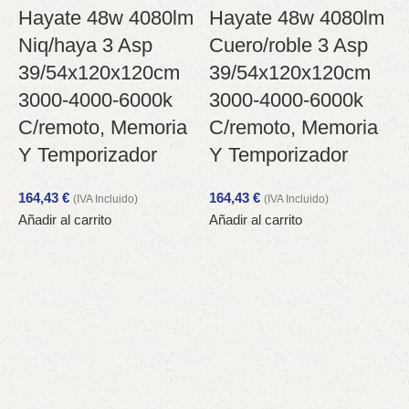
Hayate 48w 4080lm
Hayate 48w 4080lm
Niq/haya 3 Asp
Cuero/roble 3 Asp
39/54x120x120cm
39/54x120x120cm
3000-4000-6000k
3000-4000-6000k
C/remoto, Memoria
C/remoto, Memoria
V
Y Temporizador
Y Temporizador
164,43
€
164,43
€
(IVA Incluido)
(IVA Incluido)
Añadir al carrito
Añadir al carrito
3
A