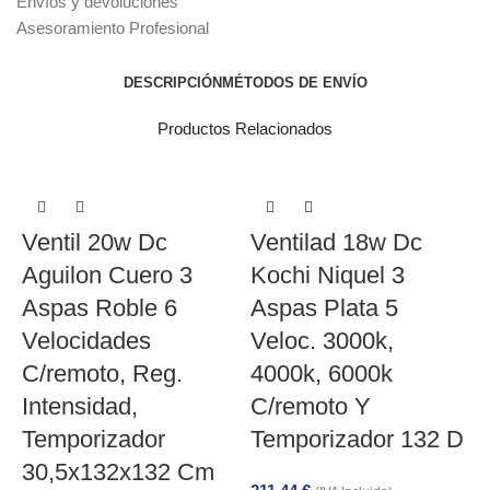
Envíos y devoluciones
Asesoramiento Profesional
DESCRIPCIÓN
MÉTODOS DE ENVÍO
Productos Relacionados
Ventil 20w Dc
Ventilad 18w Dc
Aguilon Cuero 3
Kochi Niquel 3
Aspas Roble 6
Aspas Plata 5
Velocidades
Veloc. 3000k,
C/remoto, Reg.
4000k, 6000k
Intensidad,
C/remoto Y
V
Temporizador
Temporizador 132 D
30,5x132x132 Cm