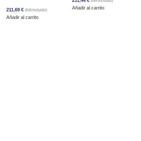
211,44
€
(IVA Incluido)
Añadir al carrito
211,69
€
(IVA Incluido)
Añadir al carrito
1
A