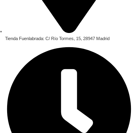
Tienda Fuenlabrada: C/ Río Tormes, 15, 28947 Madrid