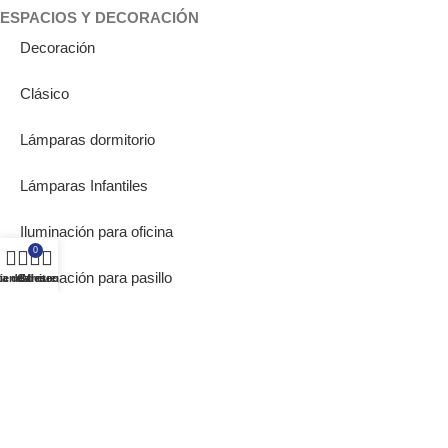
ESPACIOS Y DECORACIÓN
Decoración
Clásico
Lámparas dormitorio
Lámparas Infantiles
Iluminación para oficina
0
Iluminación para pasillo
ta de deseos
ienda
Carrito
Mi cuenta
Lámparas de Muebles
Bombillas Empotrables
SOBRE NOSOTROS
Inicio