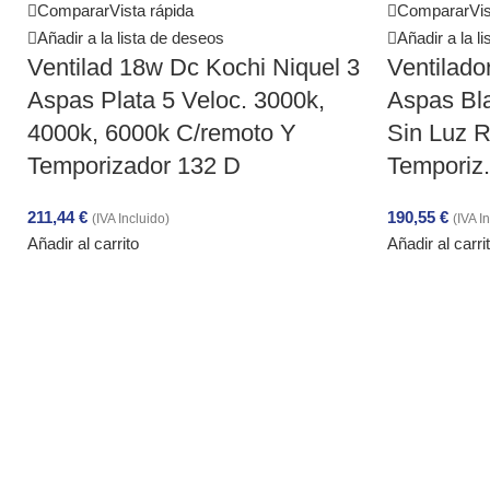
Comparar
Vista rápida
Comparar
Vis
Añadir a la lista de deseos
Añadir a la l
Ventilad 18w Dc Kochi Niquel 3
Ventilado
Aspas Plata 5 Veloc. 3000k,
Aspas Bl
4000k, 6000k C/remoto Y
Sin Luz 
Temporizador 132 D
Temporiz
211,44
€
190,55
€
(IVA Incluido)
(IVA I
Añadir al carrito
Añadir al carri