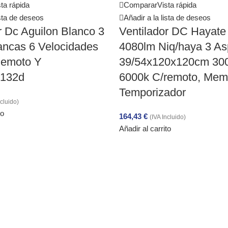
ta rápida
Comparar
Vista rápida
ista de deseos
Añadir a la lista de deseos
r Dc Aguilon Blanco 3
Ventilador DC Hayate
ancas 6 Velocidades
4080lm Niq/haya 3 As
Remoto Y
39/54x120x120cm 30
.132d
6000k C/remoto, Mem
Temporizador
ncluido)
to
164,43
€
(IVA Incluido)
Añadir al carrito