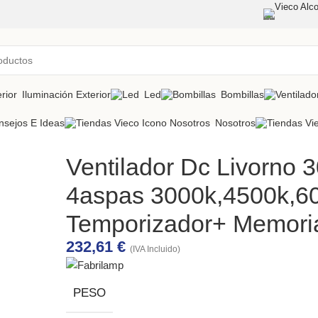
Vieco Alco
Iluminación Exterior
Led
Bombillas
nsejos E Ideas
Nosotros
Ventilador Dc Livorno
4aspas 3000k,4500k,6
Temporizador+ Memori
232,61
€
(IVA Incluido)
PESO