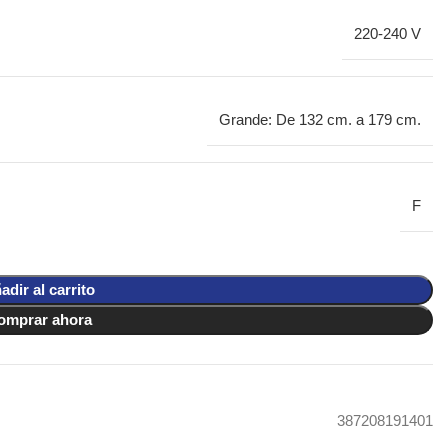
220-240 V
Grande: De 132 cm. a 179 cm.
F
adir al carrito
omprar ahora
387208191401