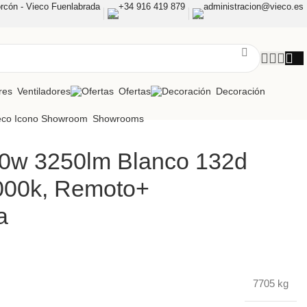
rcón - Vieco Fuenlabrada
+34 916 419 879
administracion@vieco.es
Ventiladores
Ofertas
Decoración
Showrooms
 30w 3250lm Blanco 132d
000k, Remoto+
a
7705 kg