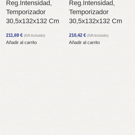
Reg.Intensidad,
Reg.Intensidad,
V
Temporizador
Temporizador
30,5x132x132 Cm
30,5x132x132 Cm
211,69
€
210,42
€
(IVA Incluido)
(IVA Incluido)
Añadir al carrito
Añadir al carrito
1
A