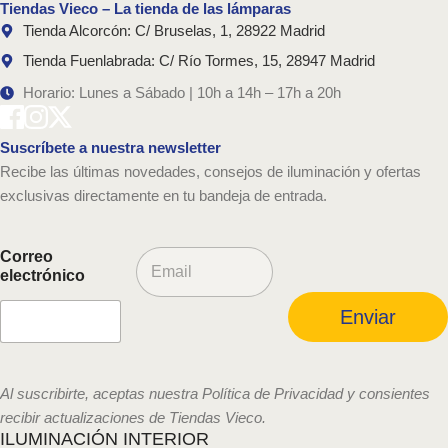
Tiendas Vieco – La tienda de las lámparas
Tienda Alcorcón: C/ Bruselas, 1, 28922 Madrid
Tienda Fuenlabrada: C/ Río Tormes, 15, 28947 Madrid
Horario: Lunes a Sábado | 10h a 14h – 17h a 20h
Suscríbete a nuestra newsletter
Recibe las últimas novedades, consejos de iluminación y ofertas
exclusivas directamente en tu bandeja de entrada.
C
Correo
o
electrónico
r
r
Enviar
e
o
e
l
Al suscribirte, aceptas nuestra Política de Privacidad y consientes
e
recibir actualizaciones de Tiendas Vieco.
c
ILUMINACIÓN INTERIOR
t