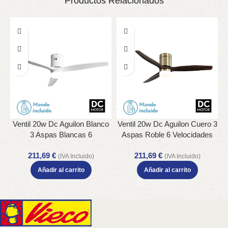
Productos Relacionados
Ventil 20w Dc Aguilon Blanco
Ventil 20w Dc Aguilon Cuero 3
3 Aspas Blancas 6
Aspas Roble 6 Velocidades
Velocidades C/remoto,
C/remoto, Reg. Intensidad,
211,69
€
211,69
€
Reg.Intensidad, Temporizador
Temporizador 30,5x132x132
(IVA Incluido)
(IVA Incluido)
30,5x132x132 Cm
Cm
Añadir al carrito
Añadir al carrito