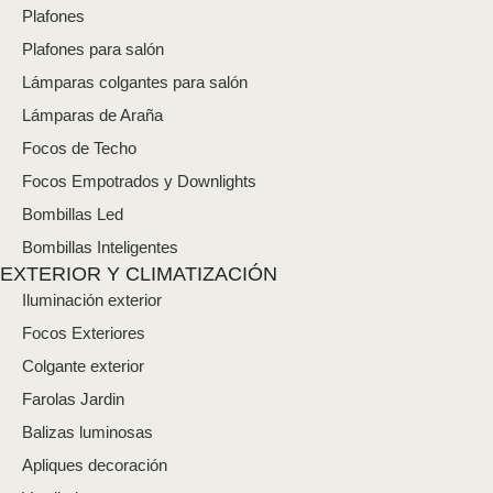
Plafones
r
ó
Plafones para salón
n
i
Lámparas colgantes para salón
c
Lámparas de Araña
o
*
Focos de Techo
Focos Empotrados y Downlights
Bombillas Led
Bombillas Inteligentes
EXTERIOR Y CLIMATIZACIÓN
Iluminación exterior
Focos Exteriores
Colgante exterior
Farolas Jardin
Balizas luminosas
Apliques decoración