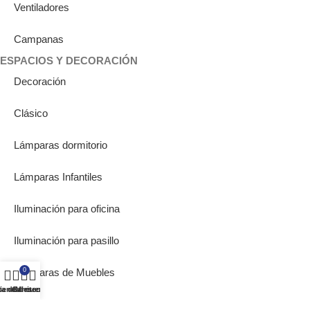
Ventiladores
Campanas
ESPACIOS Y DECORACIÓN
Decoración
Clásico
Lámparas dormitorio
Lámparas Infantiles
Iluminación para oficina
Iluminación para pasillo
Lámparas de Muebles
0
ta de deseos
ienda
Carrito
Mi cuenta
Bombillas Empotrables