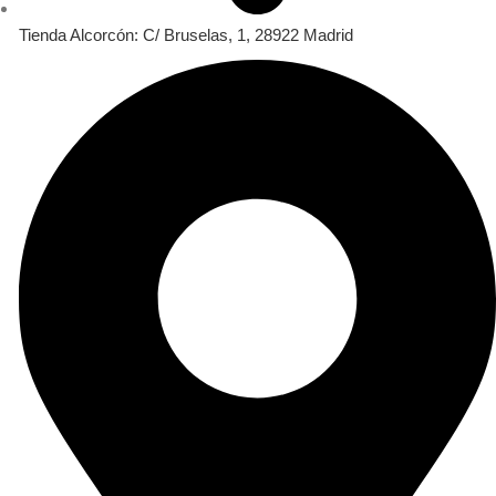
Tienda Alcorcón: C/ Bruselas, 1, 28922 Madrid