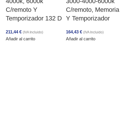
4000k, 6000k
3000-4000-6000k
C/remoto Y
C/remoto, Memoria
V
Temporizador 132 D
Y Temporizador
211,44
€
164,43
€
(IVA Incluido)
(IVA Incluido)
Añadir al carrito
Añadir al carrito
2
A