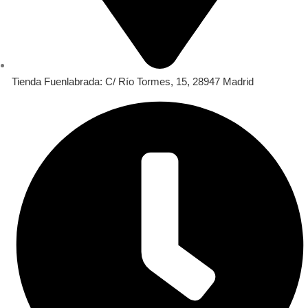
Tienda Fuenlabrada: C/ Río Tormes, 15, 28947 Madrid