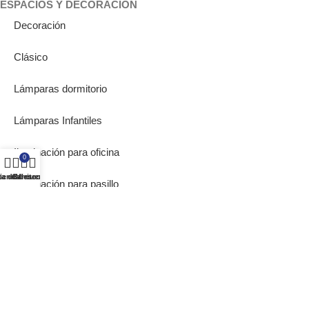
ESPACIOS Y DECORACIÓN
Decoración
Clásico
Lámparas dormitorio
Lámparas Infantiles
Iluminación para oficina
0
ta de deseos
ienda
Carrito
Mi cuenta
Iluminación para pasillo
Lámparas de Muebles
Bombillas Empotrables
SOBRE NOSOTROS
Inicio