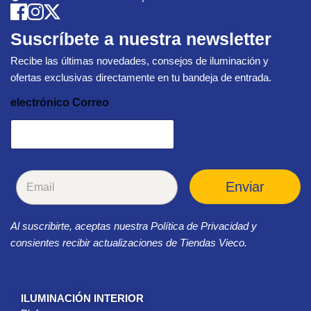
Suscríbete a nuestra newsletter
Recibe las últimas novedades, consejos de iluminación y
ofertas exclusivas directamente en tu bandeja de entrada.
electrónico Correo
C
Enviar
o
r
r
Al suscribirte, aceptas nuestra Política de Privacidad y
e
o
consientes recibir actualizaciones de Tiendas Vieco.
e
l
e
c
ILUMINACIÓN INTERIOR
t