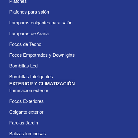
Plafones
r
ó
Plafones para salón
n
i
Lámparas colgantes para salón
c
Lámparas de Araña
o
*
Focos de Techo
Focos Empotrados y Downlights
Bombillas Led
Bombillas Inteligentes
EXTERIOR Y CLIMATIZACIÓN
Iluminación exterior
Focos Exteriores
Colgante exterior
Farolas Jardin
Balizas luminosas