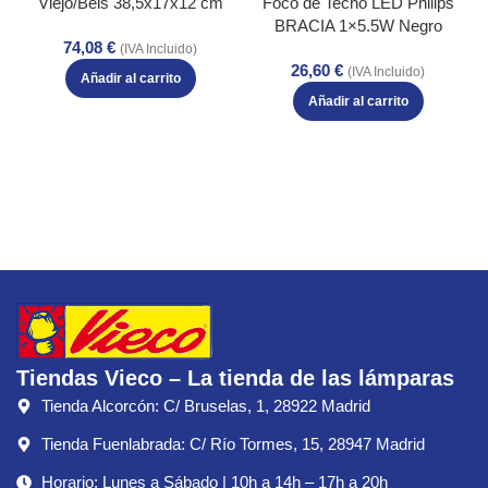
Viejo/Beis 38,5x17x12 cm
Foco de Techo LED Philips
BRACIA 1×5.5W Negro
74,08
€
Cabezal Ajustable IP20
(IVA Incluido)
26,60
€
(IVA Incluido)
Añadir al carrito
Añadir al carrito
Tiendas Vieco – La tienda de las lámparas
Tienda Alcorcón: C/ Bruselas, 1, 28922 Madrid
Tienda Fuenlabrada: C/ Río Tormes, 15, 28947 Madrid
Horario: Lunes a Sábado | 10h a 14h – 17h a 20h