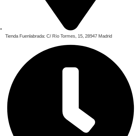
Tienda Fuenlabrada: C/ Río Tormes, 15, 28947 Madrid