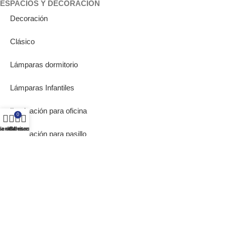
ESPACIOS Y DECORACIÓN
Decoración
Clásico
Lámparas dormitorio
Lámparas Infantiles
Iluminación para oficina
0
ta de deseos
ienda
Carrito
Mi cuenta
Iluminación para pasillo
Lámparas de Muebles
Bombillas Empotrables
SOBRE NOSOTROS
Inicio