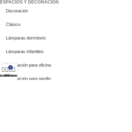
ESPACIOS Y DECORACIÓN
Decoración
Clásico
Lámparas dormitorio
Lámparas Infantiles
Iluminación para oficina
0
ta de deseos
ienda
Carrito
Mi cuenta
Iluminación para pasillo
Lámparas de Muebles
Bombillas Empotrables
SOBRE NOSOTROS
Inicio