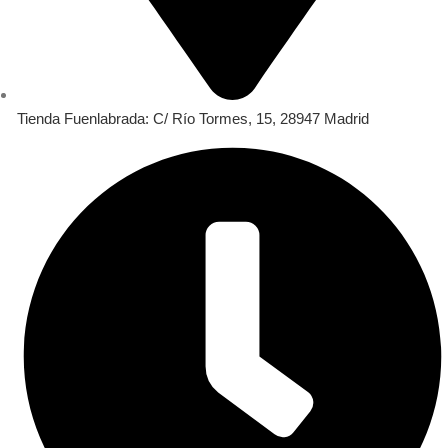
Tienda Fuenlabrada: C/ Río Tormes, 15, 28947 Madrid