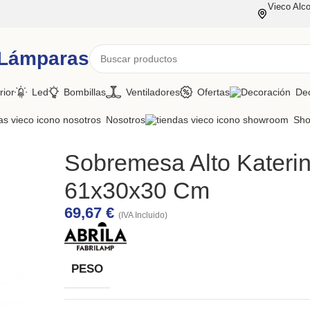
Vieco Alco
 Lámparas
rior
Led
Bombillas
Ventiladores
Ofertas
De
Nosotros
Sh
Sobremesa Alto Kateri
61x30x30 Cm
69,67
€
(IVA Incluido)
PESO