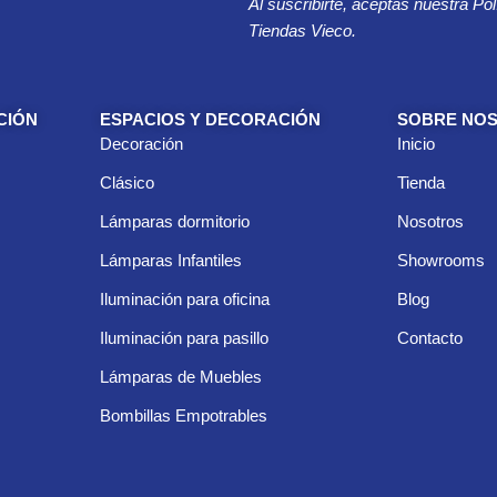
Al suscribirte, aceptas nuestra Pol
e
o
Tiendas Vieco.
e
l
e
c
CIÓN
ESPACIOS Y DECORACIÓN
SOBRE NO
t
Decoración
Inicio
r
ó
Clásico
Tienda
n
i
Lámparas dormitorio
Nosotros
c
Lámparas Infantiles
Showrooms
o
*
Iluminación para oficina
Blog
Iluminación para pasillo
Contacto
Lámparas de Muebles
Bombillas Empotrables