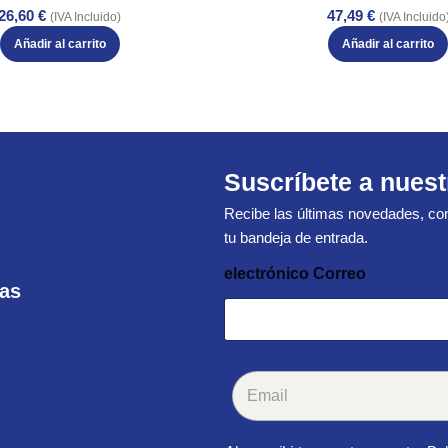
26,60
€
47,49
€
(IVA Incluido)
(IVA Incluido
Añadir al carrito
Añadir al carrito
Suscríbete a nuest
Recibe las últimas novedades, con
tu bandeja de entrada.
electrónico Correo
ras
C
o
r
r