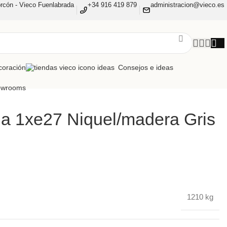
rcón - Vieco Fuenlabrada
+34 916 419 879
administracion@vieco.es
coración
Consejos e ideas
owrooms
na 1xe27 Niquel/madera Gris
1210 kg