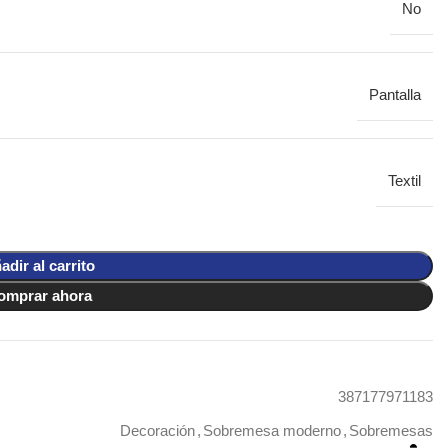
No
Pantalla
Textil
adir al carrito
omprar ahora
387177971183
Decoración
,
Sobremesa moderno
,
Sobremesas