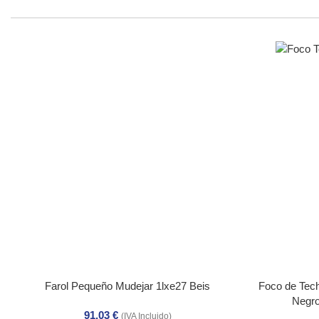
Farol Pequeño Mudejar 1lxe27 Beis
Foco de Tec
Negro
91,03
€
(IVA Incluido)