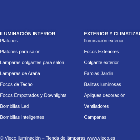
ILUMINACIÓN INTERIOR
EXTERIOR Y CLIMATIZA
Plafones
Iluminación exterior
Plafones para salón
Focos Exteriores
Lámparas colgantes para salón
Colgante exterior
Lámparas de Araña
Farolas Jardin
Focos de Techo
Balizas luminosas
Focos Empotrados y Downlights
Apliques decoración
Bombillas Led
Ventiladores
Bombillas Inteligentes
Campanas
© Vieco Iluminación – Tienda de lámparas www.vieco.es