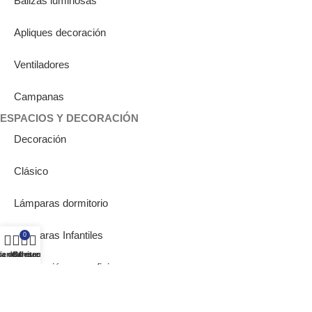
Balizas luminosas
Apliques decoración
Ventiladores
Campanas
ESPACIOS Y DECORACIÓN
Decoración
Clásico
Lámparas dormitorio
Lámparas Infantiles
0
ta de deseos
ienda
Carrito
Mi cuenta
Iluminación para oficina
Iluminación para pasillo