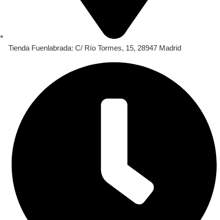
Tienda Fuenlabrada: C/ Río Tormes, 15, 28947 Madrid