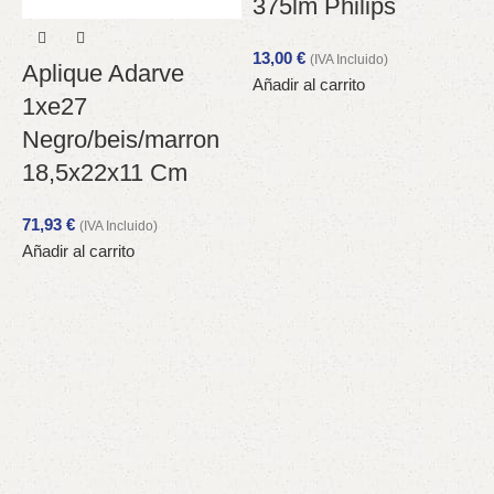
375lm Philips
13,00
€
(IVA Incluido)
Aplique Adarve
Añadir al carrito
1xe27
Negro/beis/marron
18,5x22x11 Cm
71,93
€
7
(IVA Incluido)
Añadir al carrito
A