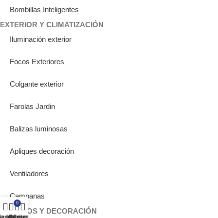
Bombillas Inteligentes
EXTERIOR Y CLIMATIZACIÓN
Iluminación exterior
Focos Exteriores
Colgante exterior
Farolas Jardin
Balizas luminosas
Apliques decoración
Ventiladores
Campanas
0
ESPACIOS Y DECORACIÓN
ta de deseos
ienda
Carrito
Mi cuenta