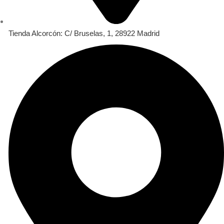
Tienda Alcorcón: C/ Bruselas, 1, 28922 Madrid