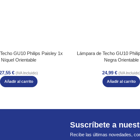
Techo GU10 Philips Paisley 1x
Lámpara de Techo GU10 Phili
Níquel Orientable
Negra Orientable
27,55
€
24,99
€
(IVA Incluido)
(IVA Incluido
Añadir al carrito
Añadir al carrito
Suscríbete a nuest
Recibe las últimas novedades, con