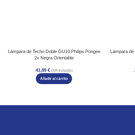
Lámpara de Techo Doble GU10 Philips Pongee
Lámpara de 
2x Negra Orientable
41,89
€
(IVA Incluido)
Añadir al carrito