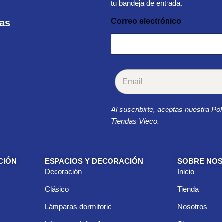
tu bandeja de entrada.
Correo electrónico
ras
C
o
r
r
Al suscribirte, aceptas nuestra Pol
e
o
Tiendas Vieco.
e
l
e
c
CIÓN
ESPACIOS Y DECORACIÓN
SOBRE NO
t
Decoración
Inicio
r
ó
Clásico
Tienda
n
i
Lámparas dormitorio
Nosotros
c