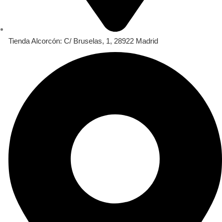
Tienda Alcorcón: C/ Bruselas, 1, 28922 Madrid