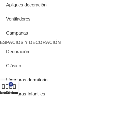
Apliques decoración
Ventiladores
Campanas
ESPACIOS Y DECORACIÓN
Decoración
Clásico
Lámparas dormitorio
0
ta de deseos
ienda
Carrito
Mi cuenta
Lámparas Infantiles
Iluminación para oficina
Iluminación para pasillo
Lámparas de Muebles