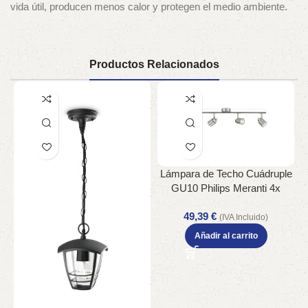
vida útil, producen menos calor y protegen el medio ambiente.
Productos Relacionados
Lámpara de Techo Cuádruple
GU10 Philips Meranti 4x
Cromado Mate Orientable
49,39
€
(IVA Incluido)
P
Añadir al carrito