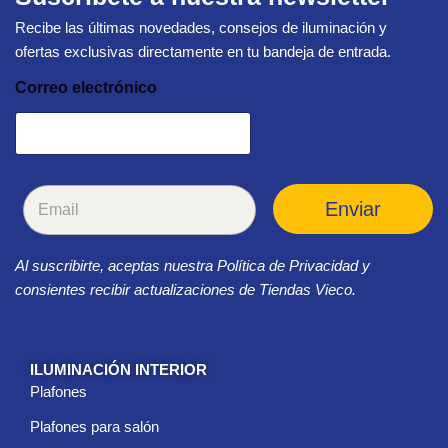
Recibe las últimas novedades, consejos de iluminación y
ofertas exclusivas directamente en tu bandeja de entrada.
Correo electrónico
C
Enviar
o
r
r
Al suscribirte, aceptas nuestra Política de Privacidad y
e
o
consientes recibir actualizaciones de Tiendas Vieco.
e
l
e
c
ILUMINACIÓN INTERIOR
t
Plafones
r
ó
Plafones para salón
n