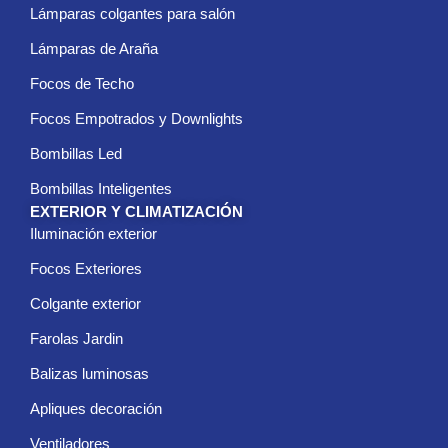
i
Lámparas colgantes para salón
c
Lámparas de Araña
o
*
Focos de Techo
Focos Empotrados y Downlights
Bombillas Led
Bombillas Inteligentes
EXTERIOR Y CLIMATIZACIÓN
Iluminación exterior
Focos Exteriores
Colgante exterior
Farolas Jardin
Balizas luminosas
Apliques decoración
Ventiladores