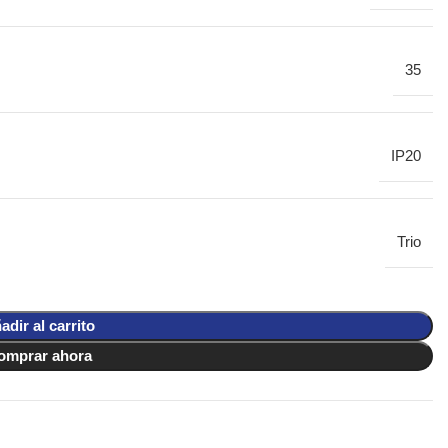
35
IP20
Trio
adir al carrito
omprar ahora