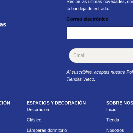
Recibe las últimas novedades, con
tu bandeja de entrada.
Correo electrónico
ras
C
o
r
r
Al suscribirte, aceptas nuestra Pol
e
o
Tiendas Vieco.
e
l
e
c
CIÓN
ESPACIOS Y DECORACIÓN
SOBRE NO
t
Decoración
Inicio
r
ó
Clásico
Tienda
n
i
Lámparas dormitorio
Nosotros