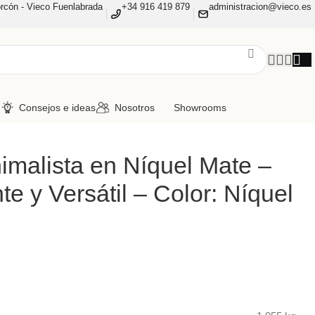
rcón - Vieco Fuenlabrada
+34 916 419 879
administracion@vieco.es
n
Consejos e ideas
Nosotros
Showrooms
malista en Níquel Mate –
te y Versátil – Color: Níquel