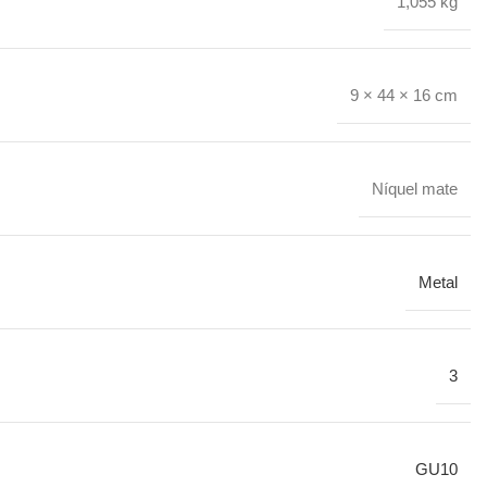
1,055 kg
9 × 44 × 16 cm
Níquel mate
Metal
3
GU10