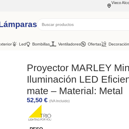
Vieco Alco
 Lámparas
xterior
Led
Bombillas
Ventiladores
Ofertas
Decoració
Proyector MARLEY Mini
Iluminación LED Eficien
mate – Material: Metal
52,50
€
(IVA Incluido)