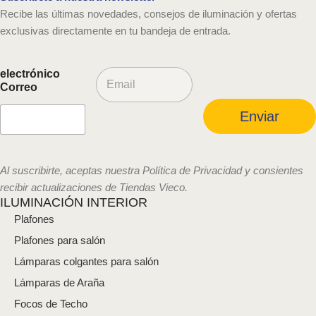
Recibe las últimas novedades, consejos de iluminación y ofertas
exclusivas directamente en tu bandeja de entrada.
C
electrónico
o
Correo
r
r
Enviar
e
o
e
l
Al suscribirte, aceptas nuestra Política de Privacidad y consientes
e
recibir actualizaciones de Tiendas Vieco.
c
ILUMINACIÓN INTERIOR
t
Plafones
r
ó
Plafones para salón
n
i
Lámparas colgantes para salón
c
Lámparas de Araña
o
*
Focos de Techo