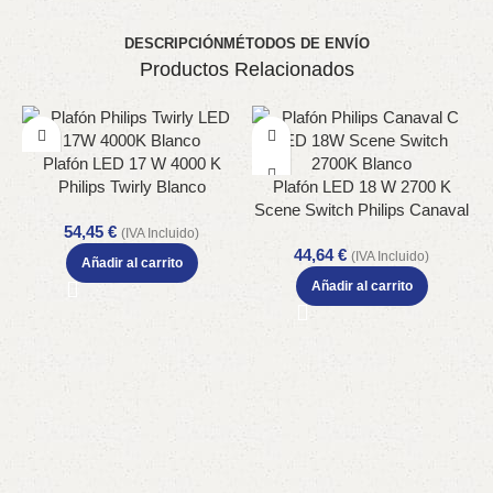
DESCRIPCIÓN
MÉTODOS DE ENVÍO
Productos Relacionados
Plafón LED 17 W 4000 K
Philips Twirly Blanco
Plafón LED 18 W 2700 K
EyeComfort IP20
Scene Switch Philips Canaval
54,45
€
C Blanco Techo Interior
(IVA Incluido)
44,64
€
(IVA Incluido)
Añadir al carrito
Añadir al carrito