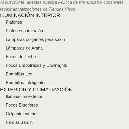
l
Al suscribirte, aceptas nuestra Política de Privacidad y consientes
e
recibir actualizaciones de Tiendas Vieco.
c
ILUMINACIÓN INTERIOR
t
Plafones
r
ó
Plafones para salón
n
i
Lámparas colgantes para salón
c
Lámparas de Araña
o
*
Focos de Techo
Focos Empotrados y Downlights
Bombillas Led
Bombillas Inteligentes
EXTERIOR Y CLIMATIZACIÓN
Iluminación exterior
Focos Exteriores
Colgante exterior
Farolas Jardin