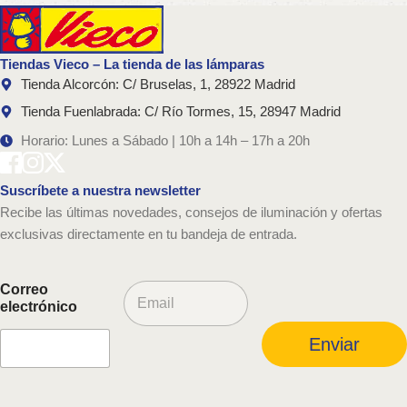
Tiendas Vieco – La tienda de las lámparas
Tienda Alcorcón: C/ Bruselas, 1, 28922 Madrid
Tienda Fuenlabrada: C/ Río Tormes, 15, 28947 Madrid
Horario: Lunes a Sábado | 10h a 14h – 17h a 20h
Suscríbete a nuestra newsletter
Recibe las últimas novedades, consejos de iluminación y ofertas
exclusivas directamente en tu bandeja de entrada.
C
Correo
o
electrónico
r
r
Enviar
e
o
e