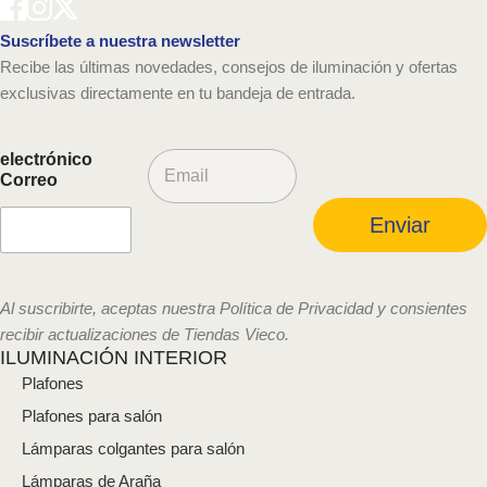
Suscríbete a nuestra newsletter
Recibe las últimas novedades, consejos de iluminación y ofertas
exclusivas directamente en tu bandeja de entrada.
C
electrónico
o
Correo
r
r
Enviar
e
o
e
l
Al suscribirte, aceptas nuestra Política de Privacidad y consientes
e
recibir actualizaciones de Tiendas Vieco.
c
ILUMINACIÓN INTERIOR
t
Plafones
r
ó
Plafones para salón
n
i
Lámparas colgantes para salón
c
Lámparas de Araña