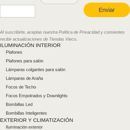
r
r
Enviar
e
o
e
l
Al suscribirte, aceptas nuestra Política de Privacidad y consientes
e
recibir actualizaciones de Tiendas Vieco.
c
ILUMINACIÓN INTERIOR
t
Plafones
r
ó
Plafones para salón
n
i
Lámparas colgantes para salón
c
Lámparas de Araña
o
*
Focos de Techo
Focos Empotrados y Downlights
Bombillas Led
Bombillas Inteligentes
EXTERIOR Y CLIMATIZACIÓN
Iluminación exterior