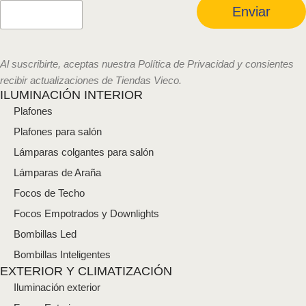
r
Enviar
e
o
e
l
Al suscribirte, aceptas nuestra Política de Privacidad y consientes
e
recibir actualizaciones de Tiendas Vieco.
c
ILUMINACIÓN INTERIOR
t
Plafones
r
ó
Plafones para salón
n
i
Lámparas colgantes para salón
c
Lámparas de Araña
o
*
Focos de Techo
Focos Empotrados y Downlights
Bombillas Led
Bombillas Inteligentes
EXTERIOR Y CLIMATIZACIÓN
Iluminación exterior