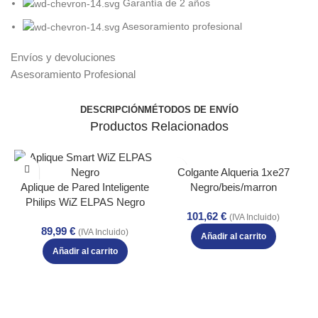
Garantía de 2 años
Asesoramiento profesional
Envíos y devoluciones
Asesoramiento Profesional
DESCRIPCIÓN
MÉTODOS DE ENVÍO
Productos Relacionados
Colgante Alqueria 1xe27
Aplique de Pared Inteligente
Negro/beis/marron
Philips WiZ ELPAS Negro
Regx22x28 Cm
101,62
€
RGB LED WiFi IP44
(IVA Incluido)
89,99
€
(IVA Incluido)
Añadir al carrito
Añadir al carrito