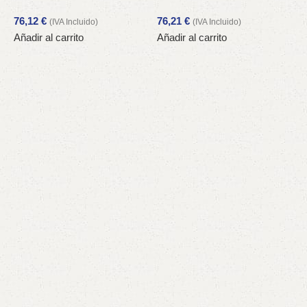
76,12
€
76,21
€
(IVA Incluido)
(IVA Incluido)
Añadir al carrito
Añadir al carrito
F
V
2
A