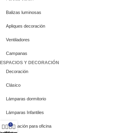
Balizas luminosas
Apliques decoración
Ventiladores
Campanas
ESPACIOS Y DECORACIÓN
Decoración
Clásico
Lámparas dormitorio
Lámparas Infantiles
0
Iluminación para oficina
ta de deseos
ienda
Carrito
Mi cuenta