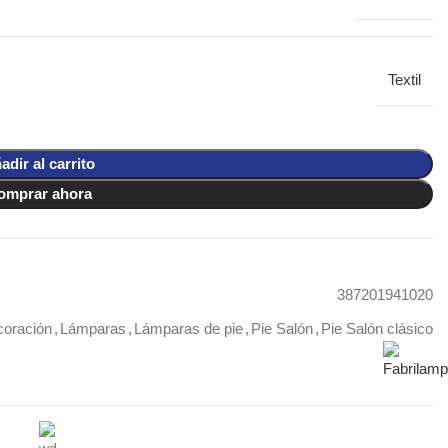
Textil
adir al carrito
omprar ahora
387201941020
oración
,
Lámparas
,
Lámparas de pie
,
Pie Salón
,
Pie Salón clásico