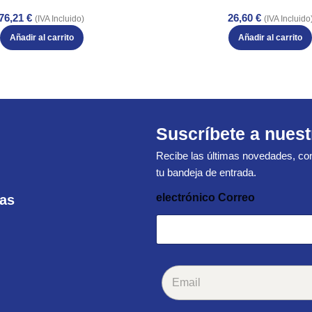
76,21
€
26,60
€
(IVA Incluido)
(IVA Incluido
Añadir al carrito
Añadir al carrito
Suscríbete a nuest
Recibe las últimas novedades, con
tu bandeja de entrada.
electrónico Correo
ras
C
o
r
r