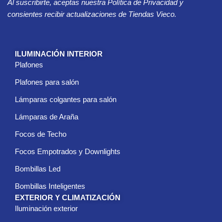
Al suscribirte, aceptas nuestra Política de Privacidad y
e
o
consientes recibir actualizaciones de Tiendas Vieco.
e
l
e
c
ILUMINACIÓN INTERIOR
t
Plafones
r
ó
Plafones para salón
n
i
Lámparas colgantes para salón
c
Lámparas de Araña
o
*
Focos de Techo
Focos Empotrados y Downlights
Bombillas Led
Bombillas Inteligentes
EXTERIOR Y CLIMATIZACIÓN
Iluminación exterior