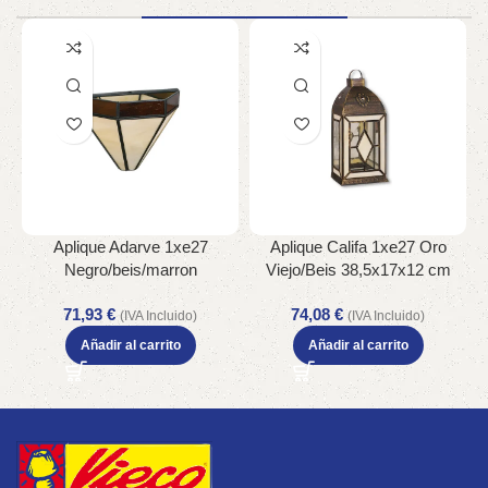
Aplique Adarve 1xe27
Aplique Califa 1xe27 Oro
F
Negro/beis/marron
Viejo/Beis 38,5x17x12 cm
18,5x22x11 Cm
71,93
€
74,08
€
(IVA Incluido)
(IVA Incluido)
Añadir al carrito
Añadir al carrito